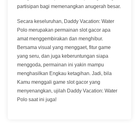
partisipan bagi memenangkan anugerah besar.
Secara keseluruhan, Daddy Vacation: Water
Polo merupakan permainan slot gacor apa
amat menggembirakan dan menghibur.
Bersama visual yang menggaet, fitur game
yang seru, dan juga keberuntungan siapa
menggoda, permainan ini yakin mampu
menghasilkan Engkau ketagihan. Jadi, bila
Kamu menggali game slot gacor yang
menyenangkan, ujilah Daddy Vacation: Water
Polo saat ini juga!