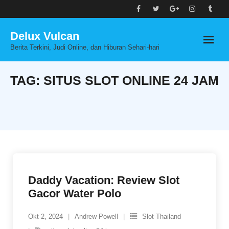
Skip
to
Delux Vulcan
content
Berita Terkini, Judi Online, dan Hiburan Sehari-hari
TAG:
SITUS SLOT ONLINE 24 JAM
Daddy Vacation: Review Slot
Gacor Water Polo
Okt 2, 2024
Andrew Powell
Slot Thailand