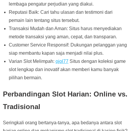
lembaga pengatur perjudian yang diakui.
Reputasi Baik: Cari tahu ulasan dan testimoni dari
pemain lain tentang situs tersebut.
Transaksi Mudah dan Aman: Situs harus menyediakan
metode transaksi yang aman, cepat, dan transparan.
Customer Service Responsif: Dukungan pelanggan yang
siap membantu kapan saja menjadi nilai plus.
Varian Slot Melimpah:
ojol77
Situs dengan koleksi game
slot lengkap dan inovatif akan memberi kamu banyak
pilihan bermain.
Perbandingan Slot Harian: Online vs.
Tradisional
Seringkali orang bertanya-tanya, apa bedanya antara slot
harian online dan mekanisme slot tradisional di kasino fisik?