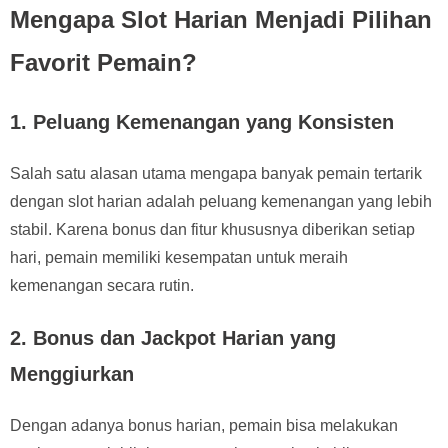
Mengapa Slot Harian Menjadi Pilihan
Favorit Pemain?
1. Peluang Kemenangan yang Konsisten
Salah satu alasan utama mengapa banyak pemain tertarik
dengan slot harian adalah peluang kemenangan yang lebih
stabil. Karena bonus dan fitur khususnya diberikan setiap
hari, pemain memiliki kesempatan untuk meraih
kemenangan secara rutin.
2. Bonus dan Jackpot Harian yang
Menggiurkan
Dengan adanya bonus harian, pemain bisa melakukan