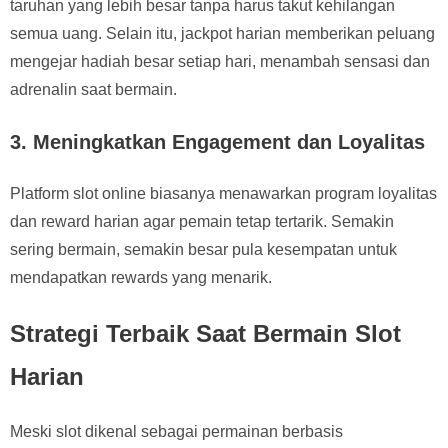
taruhan yang lebih besar tanpa harus takut kehilangan
semua uang. Selain itu, jackpot harian memberikan peluang
mengejar hadiah besar setiap hari, menambah sensasi dan
adrenalin saat bermain.
3. Meningkatkan Engagement dan Loyalitas
Platform slot online biasanya menawarkan program loyalitas
dan reward harian agar pemain tetap tertarik. Semakin
sering bermain, semakin besar pula kesempatan untuk
mendapatkan rewards yang menarik.
Strategi Terbaik Saat Bermain Slot
Harian
Meski slot dikenal sebagai permainan berbasis