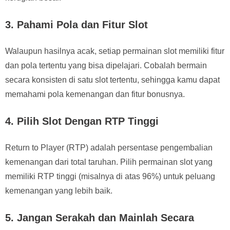
3. Pahami Pola dan Fitur Slot
Walaupun hasilnya acak, setiap permainan slot memiliki fitur
dan pola tertentu yang bisa dipelajari. Cobalah bermain
secara konsisten di satu slot tertentu, sehingga kamu dapat
memahami pola kemenangan dan fitur bonusnya.
4. Pilih Slot Dengan RTP Tinggi
Return to Player (RTP) adalah persentase pengembalian
kemenangan dari total taruhan. Pilih permainan slot yang
memiliki RTP tinggi (misalnya di atas 96%) untuk peluang
kemenangan yang lebih baik.
5. Jangan Serakah dan Mainlah Secara