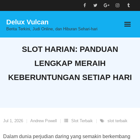
Skip
to
Delux Vulcan
content
Berita Terkini, Judi Online, dan Hiburan Sehari-hari
SLOT HARIAN: PANDUAN
LENGKAP MERAIH
KEBERUNTUNGAN SETIAP HARI
Jul 1, 2026
Andrew Powell
Slot Terbaik
slot terbaik
Dalam dunia perjudian daring yang semakin berkembang