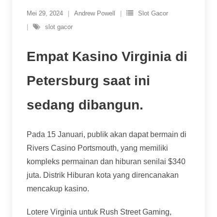
Mei 29, 2024
Andrew Powell
Slot Gacor
slot gacor
Empat Kasino Virginia di
Petersburg saat ini
sedang dibangun.
Pada 15 Januari, publik akan dapat bermain di
Rivers Casino Portsmouth, yang memiliki
kompleks permainan dan hiburan senilai $340
juta. Distrik Hiburan kota yang direncanakan
mencakup kasino.
Lotere Virginia untuk Rush Street Gaming,