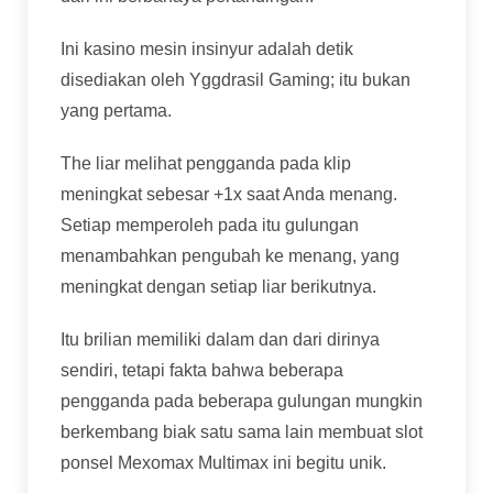
Ini kasino mesin insinyur adalah detik
disediakan oleh Yggdrasil Gaming; itu bukan
yang pertama.
The liar melihat pengganda pada klip
meningkat sebesar +1x saat Anda menang.
Setiap memperoleh pada itu gulungan
menambahkan pengubah ke menang, yang
meningkat dengan setiap liar berikutnya.
Itu brilian memiliki dalam dan dari dirinya
sendiri, tetapi fakta bahwa beberapa
pengganda pada beberapa gulungan mungkin
berkembang biak satu sama lain membuat slot
ponsel Mexomax Multimax ini begitu unik.