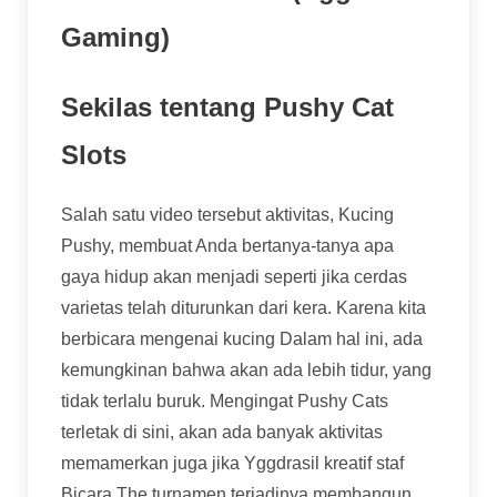
Gaming)
Sekilas tentang Pushy Cat
Slots
Salah satu video tersebut aktivitas, Kucing
Pushy, membuat Anda bertanya-tanya apa
gaya hidup akan menjadi seperti jika cerdas
varietas telah diturunkan dari kera. Karena kita
berbicara mengenai kucing Dalam hal ini, ada
kemungkinan bahwa akan ada lebih tidur, yang
tidak terlalu buruk. Mengingat Pushy Cats
terletak di sini, akan ada banyak aktivitas
memamerkan juga jika Yggdrasil kreatif staf
Bicara.The turnamen terjadinya membangun