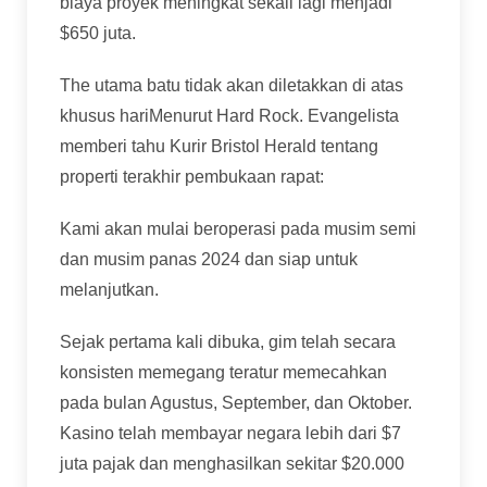
biaya proyek meningkat sekali lagi menjadi
$650 juta.
The utama batu tidak akan diletakkan di atas
khusus hariMenurut Hard Rock. Evangelista
memberi tahu Kurir Bristol Herald tentang
properti terakhir pembukaan rapat:
Kami akan mulai beroperasi pada musim semi
dan musim panas 2024 dan siap untuk
melanjutkan.
Sejak pertama kali dibuka, gim telah secara
konsisten memegang teratur memecahkan
pada bulan Agustus, September, dan Oktober.
Kasino telah membayar negara lebih dari $7
juta pajak dan menghasilkan sekitar $20.000