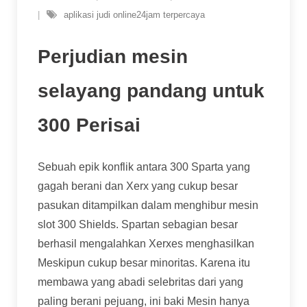
aplikasi judi online24jam terpercaya
Perjudian mesin
selayang pandang untuk
300 Perisai
Sebuah epik konflik antara 300 Sparta yang
gagah berani dan Xerx yang cukup besar
pasukan ditampilkan dalam menghibur mesin
slot 300 Shields. Spartan sebagian besar
berhasil mengalahkan Xerxes menghasilkan
Meskipun cukup besar minoritas. Karena itu
membawa yang abadi selebritas dari yang
paling berani pejuang, ini baki Mesin hanya