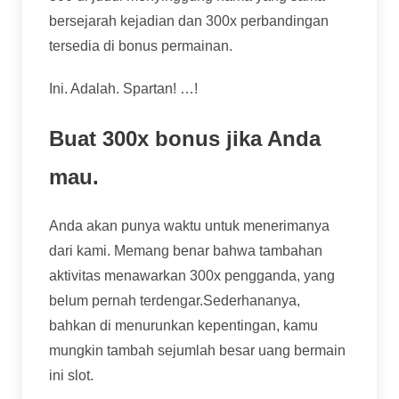
bersejarah kejadian dan 300x perbandingan
tersedia di bonus permainan.
Ini. Adalah. Spartan! …!
Buat 300x bonus jika Anda
mau.
Anda akan punya waktu untuk menerimanya
dari kami. Memang benar bahwa tambahan
aktivitas menawarkan 300x pengganda, yang
belum pernah terdengar.Sederhananya,
bahkan di menurunkan kepentingan, kamu
mungkin tambah sejumlah besar uang bermain
ini slot.