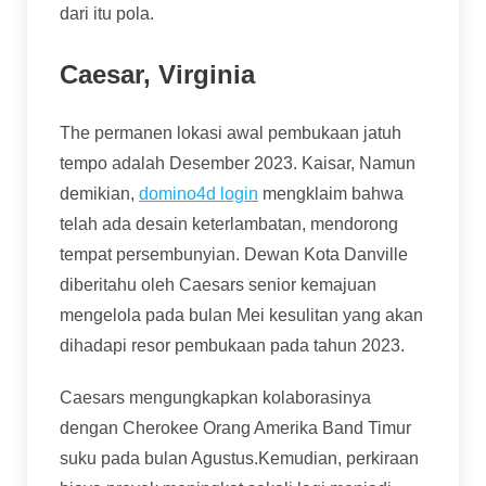
dari itu pola.
Caesar, Virginia
The permanen lokasi awal pembukaan jatuh
tempo adalah Desember 2023. Kaisar, Namun
demikian,
domino4d login
mengklaim bahwa
telah ada desain keterlambatan, mendorong
tempat persembunyian. Dewan Kota Danville
diberitahu oleh Caesars senior kemajuan
mengelola pada bulan Mei kesulitan yang akan
dihadapi resor pembukaan pada tahun 2023.
Caesars mengungkapkan kolaborasinya
dengan Cherokee Orang Amerika Band Timur
suku pada bulan Agustus.Kemudian, perkiraan