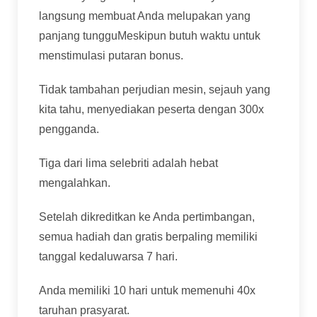
langsung membuat Anda melupakan yang
panjang tungguMeskipun butuh waktu untuk
menstimulasi putaran bonus.
Tidak tambahan perjudian mesin, sejauh yang
kita tahu, menyediakan peserta dengan 300x
pengganda.
Tiga dari lima selebriti adalah hebat
mengalahkan.
Setelah dikreditkan ke Anda pertimbangan,
semua hadiah dan gratis berpaling memiliki
tanggal kedaluwarsa 7 hari.
Anda memiliki 10 hari untuk memenuhi 40x
taruhan prasyarat.