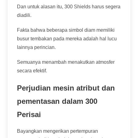
Dan untuk alasan itu, 300 Shields harus segera
diadili.
Fakta bahwa beberapa simbol diam memiliki
busur tembakan pada mereka adalah hal lucu
lainnya perincian.
Semuanya menambah menakutkan atmosfer
secara efektif.
Perjudian mesin atribut dan
pementasan dalam 300
Perisai
Bayangkan mengerikan pertempuran