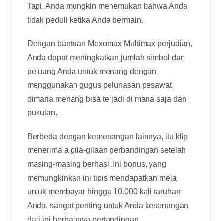
Tapi, Anda mungkin menemukan bahwa Anda
tidak peduli ketika Anda bermain.
Dengan bantuan Mexomax Multimax perjudian,
Anda dapat meningkatkan jumlah simbol dan
peluang Anda untuk menang dengan
menggunakan gugus pelunasan pesawat
dimana menang bisa terjadi di mana saja dan
pukulan.
Berbeda dengan kemenangan lainnya, itu klip
menerima a gila-gilaan perbandingan setelah
masing-masing berhasil.Ini bonus, yang
memungkinkan ini tipis mendapatkan meja
untuk membayar hingga 10.000 kali taruhan
Anda, sangat penting untuk Anda kesenangan
dari ini berbahaya pertandingan.