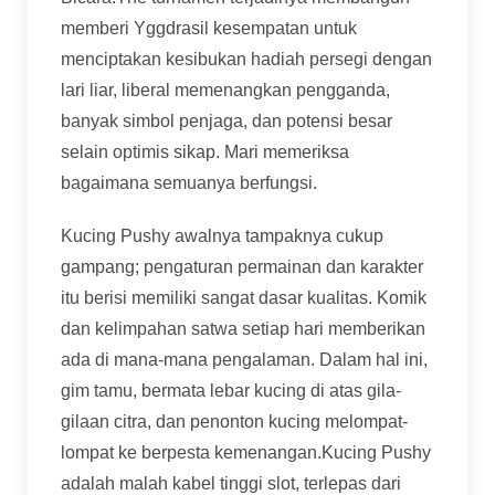
memberi Yggdrasil kesempatan untuk
menciptakan kesibukan hadiah persegi dengan
lari liar, liberal memenangkan pengganda,
banyak simbol penjaga, dan potensi besar
selain optimis sikap. Mari memeriksa
bagaimana semuanya berfungsi.
Kucing Pushy awalnya tampaknya cukup
gampang; pengaturan permainan dan karakter
itu berisi memiliki sangat dasar kualitas. Komik
dan kelimpahan satwa setiap hari memberikan
ada di mana-mana pengalaman. Dalam hal ini,
gim tamu, bermata lebar kucing di atas gila-
gilaan citra, dan penonton kucing melompat-
lompat ke berpesta kemenangan.Kucing Pushy
adalah malah kabel tinggi slot, terlepas dari