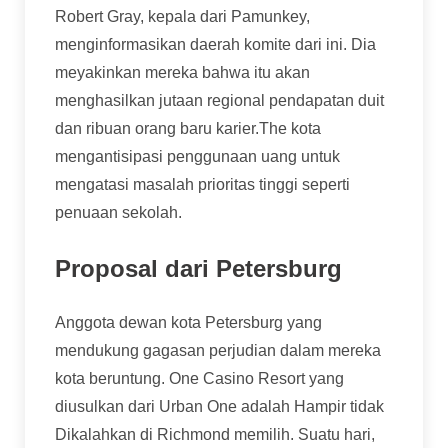
Robert Gray, kepala dari Pamunkey,
menginformasikan daerah komite dari ini. Dia
meyakinkan mereka bahwa itu akan
menghasilkan jutaan regional pendapatan duit
dan ribuan orang baru karier.The kota
mengantisipasi penggunaan uang untuk
mengatasi masalah prioritas tinggi seperti
penuaan sekolah.
Proposal dari Petersburg
Anggota dewan kota Petersburg yang
mendukung gagasan perjudian dalam mereka
kota beruntung. One Casino Resort yang
diusulkan dari Urban One adalah Hampir tidak
Dikalahkan di Richmond memilih. Suatu hari,