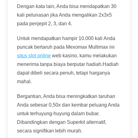
Dengan kata lain, Anda bisa mendapatkan 30
kali pelunasan jika Anda mengalikan 2x3x5
pada penjepit 2, 3, dan 4.
Untuk mendapatkan hampir 10.000 kali Anda
puncak bertaruh pada Mexomax Multimax ini
situs slot online
web kasino, kamu melakukan
menerima tanpa biaya berputar hadiah.Hadiah
dapat dibeli secara penuh, tetapi harganya
mahal.
Bergantian, Anda bisa meningkatkan taruhan
Anda sebesar 0,50x dan kembar peluang Anda
untuk terhuyung-huyung dalam bubar.
Dibandingkan dengan Superkit alternatif,
secara signifikan lebih murah.