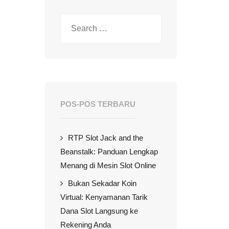
POS-POS TERBARU
RTP Slot Jack and the
Beanstalk: Panduan Lengkap
Menang di Mesin Slot Online
Bukan Sekadar Koin
Virtual: Kenyamanan Tarik
Dana Slot Langsung ke
Rekening Anda