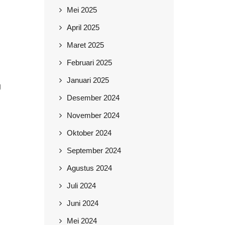
Mei 2025
April 2025
Maret 2025
Februari 2025
Januari 2025
g
Desember 2024
November 2024
Oktober 2024
September 2024
Agustus 2024
Juli 2024
Juni 2024
Mei 2024