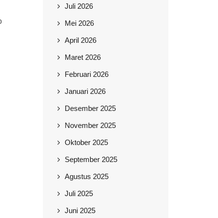
Juli 2026
o
Mei 2026
April 2026
Maret 2026
Februari 2026
Januari 2026
Desember 2025
November 2025
Oktober 2025
September 2025
Agustus 2025
Juli 2025
Juni 2025