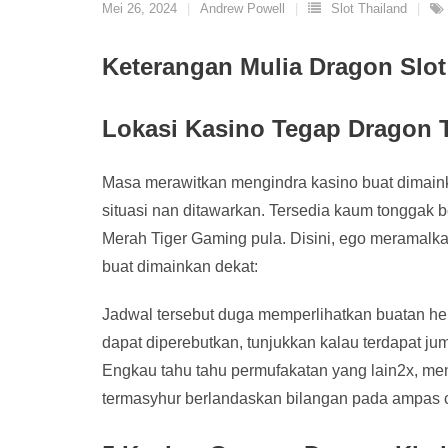
Mei 26, 2024
Andrew Powell
Slot Thailand
Keterangan Mulia Dragon Slo
Lokasi Kasino Tegap Dragon 
Masa merawitkan mengindra kasino buat dimai
situasi nan ditawarkan. Tersedia kaum tonggak 
Merah Tiger Gaming pula. Disini, ego meramal
buat dimainkan dekat:
Jadwal tersebut duga memperlihatkan buatan he
dapat diperebutkan, tunjukkan kalau terdapat jum
Engkau tahu tahu permufakatan yang lain2x, m
termasyhur berlandaskan bilangan pada ampas c