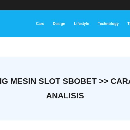
Cars
Design
Lifestyle
Technology
T
G MESIN SLOT SBOBET >> CAR
ANALISIS