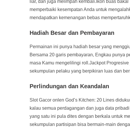
liar, dan juga melimpah kembali.Ikon buas baka
memperbaiki kesempatan Anda untuk mengalahkan
mendapatkan kemenangan bebas mempertaruhka
Hadiah Besar dan Pembayaran
Permainan ini punya hadiah besar yang menggiu
Bersama 20 garis pembayaran, Engkau punya pe
masa Kamu mengelilingi roll.Jackpot Progresive
sekumpulan pelaku yang berpikiran luas dan be
Perlindungan dan Keandalan
Slot Gacor onlen God’s Kitchen: 20 Lines diduk
kalau semua perdagangan dan juga data pribadi 
yang satu ini pula dites dengan berkala untuk 
sekumpulan partisipan bisa bermain-main denga