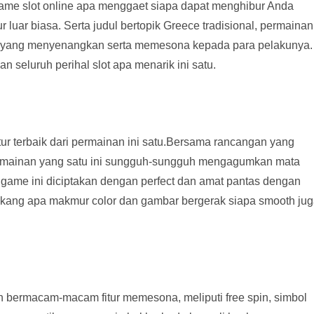
game slot online apa menggaet siapa dapat menghibur Anda
 luar biasa. Serta judul bertopik Greece tradisional, permainan
 yang menyenangkan serta memesona kepada para pelakunya.
an seluruh perihal slot apa menarik ini satu.
fitur terbaik dari permainan ini satu.Bersama rancangan yang
permainan yang satu ini sungguh-sungguh mengagumkan mata
 game ini diciptakan dengan perfect dan amat pantas dengan
akang apa makmur color dan gambar bergerak siapa smooth ju
 bermacam-macam fitur memesona, meliputi free spin, simbol