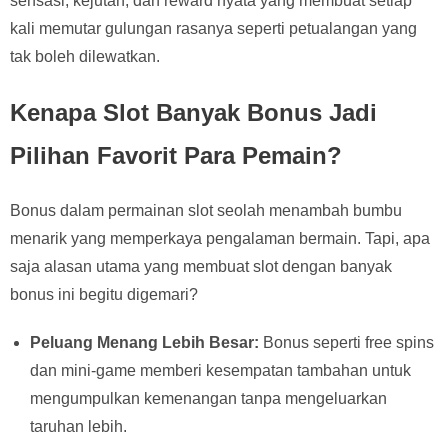
sensasi, kejutan, dan reward nyata yang membuat setiap
kali memutar gulungan rasanya seperti petualangan yang
tak boleh dilewatkan.
Kenapa Slot Banyak Bonus Jadi
Pilihan Favorit Para Pemain?
Bonus dalam permainan slot seolah menambah bumbu
menarik yang memperkaya pengalaman bermain. Tapi, apa
saja alasan utama yang membuat slot dengan banyak
bonus ini begitu digemari?
Peluang Menang Lebih Besar:
Bonus seperti free spins
dan mini-game memberi kesempatan tambahan untuk
mengumpulkan kemenangan tanpa mengeluarkan
taruhan lebih.