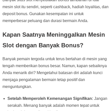
mesin slot itu sendiri, seperti cashback, hadiah loyalitas, dan
deposit bonus. Gunakan kesempatan ini untuk
memperbesar peluang dan durasi bermain Anda.
Kapan Saatnya Meninggalkan Mesin
Slot dengan Banyak Bonus?
Banyak pemain tergoda untuk terus bertahan di mesin yang
tengah memberikan bonus besar. Namun, kapan sebaiknya
Anda menarik diri? Mengetahui batasan diri adalah kunci
menjaga pengalaman bermain tetap positif dan
menguntungkan.
Setelah Memperoleh Kemenangan Signifikan:
Jangan
serakah. Menang banyak adalah momen tepat untuk