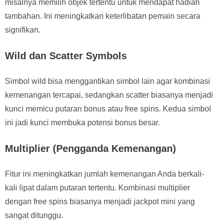
misalnya memilih objek tertentu untuk mendapat hadiah
tambahan. Ini meningkatkan keterlibatan pemain secara
signifikan.
Wild dan Scatter Symbols
Simbol wild bisa menggantikan simbol lain agar kombinasi
kemenangan tercapai, sedangkan scatter biasanya menjadi
kunci memicu putaran bonus atau free spins. Kedua simbol
ini jadi kunci membuka potensi bonus besar.
Multiplier (Pengganda Kemenangan)
Fitur ini meningkatkan jumlah kemenangan Anda berkali-
kali lipat dalam putaran tertentu. Kombinasi multiplier
dengan free spins biasanya menjadi jackpot mini yang
sangat ditunggu.