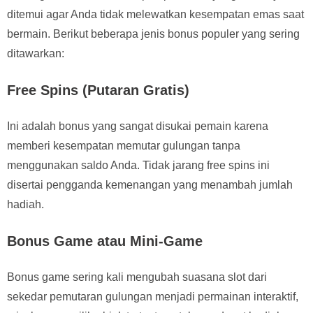
ditemui agar Anda tidak melewatkan kesempatan emas saat
bermain. Berikut beberapa jenis bonus populer yang sering
ditawarkan:
Free Spins (Putaran Gratis)
Ini adalah bonus yang sangat disukai pemain karena
memberi kesempatan memutar gulungan tanpa
menggunakan saldo Anda. Tidak jarang free spins ini
disertai pengganda kemenangan yang menambah jumlah
hadiah.
Bonus Game atau Mini-Game
Bonus game sering kali mengubah suasana slot dari
sekedar pemutaran gulungan menjadi permainan interaktif,