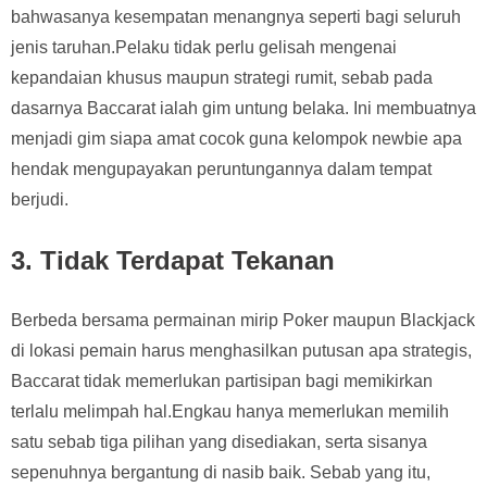
bahwasanya kesempatan menangnya seperti bagi seluruh
jenis taruhan.Pelaku tidak perlu gelisah mengenai
kepandaian khusus maupun strategi rumit, sebab pada
dasarnya Baccarat ialah gim untung belaka. Ini membuatnya
menjadi gim siapa amat cocok guna kelompok newbie apa
hendak mengupayakan peruntungannya dalam tempat
berjudi.
3. Tidak Terdapat Tekanan
Berbeda bersama permainan mirip Poker maupun Blackjack
di lokasi pemain harus menghasilkan putusan apa strategis,
Baccarat tidak memerlukan partisipan bagi memikirkan
terlalu melimpah hal.Engkau hanya memerlukan memilih
satu sebab tiga pilihan yang disediakan, serta sisanya
sepenuhnya bergantung di nasib baik. Sebab yang itu,