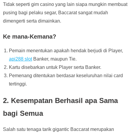
Tidak seperti gim casino yang lain siapa mungkin membuat
pusing bagi pelaku segar, Baccarat sangat mudah
dimengerti serta dimainkan.
Ke mana-Kemana?
Pemain menentukan apakah hendak berjudi di Player,
api288 slot
Banker, maupun Tie.
Kartu disebarkan untuk Player serta Banker.
Pemenang ditentukan berdasar keseluruhan nilai card
tertinggi.
2. Kesempatan Berhasil apa Sama
bagi Semua
Salah satu tenaga tarik gigantic Baccarat merupakan