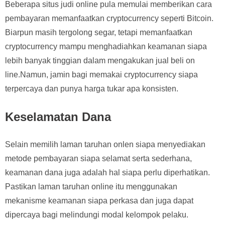
Beberapa situs judi online pula memulai memberikan cara
pembayaran memanfaatkan cryptocurrency seperti Bitcoin.
Biarpun masih tergolong segar, tetapi memanfaatkan
cryptocurrency mampu menghadiahkan keamanan siapa
lebih banyak tinggian dalam mengakukan jual beli on
line.Namun, jamin bagi memakai cryptocurrency siapa
terpercaya dan punya harga tukar apa konsisten.
Keselamatan Dana
Selain memilih laman taruhan onlen siapa menyediakan
metode pembayaran siapa selamat serta sederhana,
keamanan dana juga adalah hal siapa perlu diperhatikan.
Pastikan laman taruhan online itu menggunakan
mekanisme keamanan siapa perkasa dan juga dapat
dipercaya bagi melindungi modal kelompok pelaku.