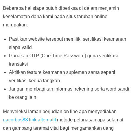
Beberapa hal siapa butuh diperiksa di dalam menjamin
keselamatan dana kami pada situs taruhan online
merupakan:
Pastikan website tersebut memiliki sertifikasi keamanan
siapa valid
Gunakan OTP (One Time Password) guna verifikasi
transaksi
Aktifkan feature keamanan suplemen sama seperti
verifikasi kedua langkah
Jangan membagikan informasi rekening serta word sandi
ke orang lain
Menyeleksi laman perjudian on line apa menyediakan
gacorbos88 link alternatif
metode pelunasan apa selamat
dan gampang teramat vital bagi mengamankan uang