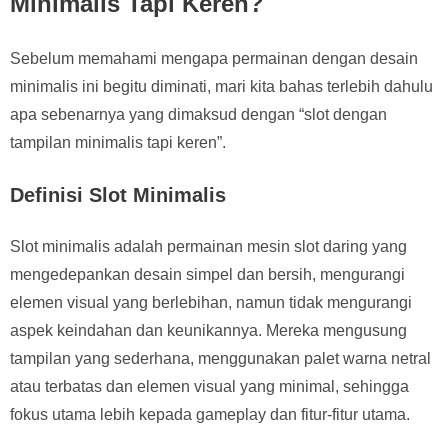
Minimalis Tapi Keren?
Sebelum memahami mengapa permainan dengan desain
minimalis ini begitu diminati, mari kita bahas terlebih dahulu
apa sebenarnya yang dimaksud dengan “slot dengan
tampilan minimalis tapi keren”.
Definisi Slot Minimalis
Slot minimalis adalah permainan mesin slot daring yang
mengedepankan desain simpel dan bersih, mengurangi
elemen visual yang berlebihan, namun tidak mengurangi
aspek keindahan dan keunikannya. Mereka mengusung
tampilan yang sederhana, menggunakan palet warna netral
atau terbatas dan elemen visual yang minimal, sehingga
fokus utama lebih kepada gameplay dan fitur-fitur utama.