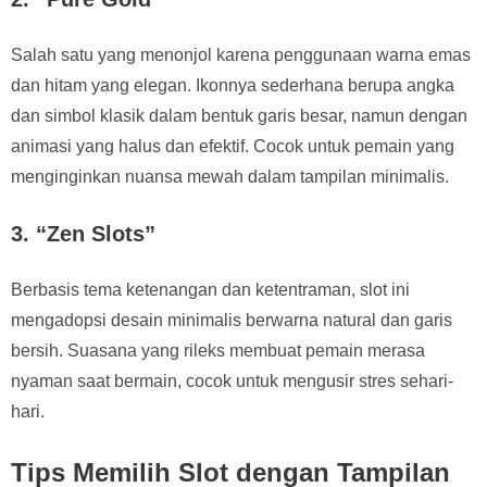
Salah satu yang menonjol karena penggunaan warna emas
dan hitam yang elegan. Ikonnya sederhana berupa angka
dan simbol klasik dalam bentuk garis besar, namun dengan
animasi yang halus dan efektif. Cocok untuk pemain yang
menginginkan nuansa mewah dalam tampilan minimalis.
3. “Zen Slots”
Berbasis tema ketenangan dan ketentraman, slot ini
mengadopsi desain minimalis berwarna natural dan garis
bersih. Suasana yang rileks membuat pemain merasa
nyaman saat bermain, cocok untuk mengusir stres sehari-
hari.
Tips Memilih Slot dengan Tampilan