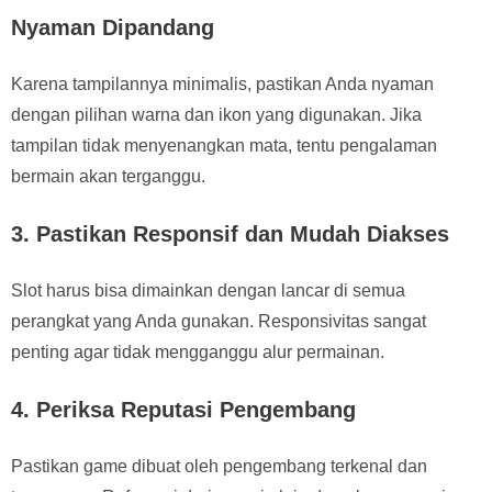
Nyaman Dipandang
Karena tampilannya minimalis, pastikan Anda nyaman
dengan pilihan warna dan ikon yang digunakan. Jika
tampilan tidak menyenangkan mata, tentu pengalaman
bermain akan terganggu.
3. Pastikan Responsif dan Mudah Diakses
Slot harus bisa dimainkan dengan lancar di semua
perangkat yang Anda gunakan. Responsivitas sangat
penting agar tidak mengganggu alur permainan.
4. Periksa Reputasi Pengembang
Pastikan game dibuat oleh pengembang terkenal dan