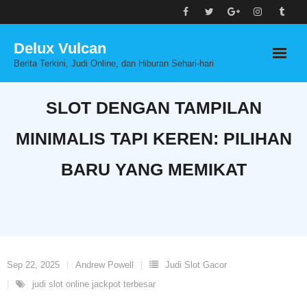
Skip
to
Delux Vulcan
content
Berita Terkini, Judi Online, dan Hiburan Sehari-hari
SLOT DENGAN TAMPILAN
MINIMALIS TAPI KEREN: PILIHAN
BARU YANG MEMIKAT
Sep 22, 2025
Andrew Powell
Judi Slot Gacor
judi slot online jackpot terbesar