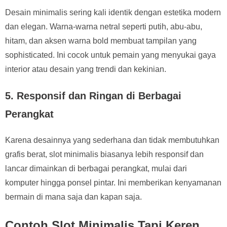
Desain minimalis sering kali identik dengan estetika modern
dan elegan. Warna-warna netral seperti putih, abu-abu,
hitam, dan aksen warna bold membuat tampilan yang
sophisticated. Ini cocok untuk pemain yang menyukai gaya
interior atau desain yang trendi dan kekinian.
5. Responsif dan Ringan di Berbagai
Perangkat
Karena desainnya yang sederhana dan tidak membutuhkan
grafis berat, slot minimalis biasanya lebih responsif dan
lancar dimainkan di berbagai perangkat, mulai dari
komputer hingga ponsel pintar. Ini memberikan kenyamanan
bermain di mana saja dan kapan saja.
Contoh Slot Minimalis Tapi Keren