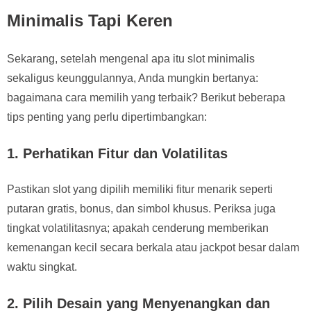
Minimalis Tapi Keren
Sekarang, setelah mengenal apa itu slot minimalis
sekaligus keunggulannya, Anda mungkin bertanya:
bagaimana cara memilih yang terbaik? Berikut beberapa
tips penting yang perlu dipertimbangkan:
1. Perhatikan Fitur dan Volatilitas
Pastikan slot yang dipilih memiliki fitur menarik seperti
putaran gratis, bonus, dan simbol khusus. Periksa juga
tingkat volatilitasnya; apakah cenderung memberikan
kemenangan kecil secara berkala atau jackpot besar dalam
waktu singkat.
2. Pilih Desain yang Menyenangkan dan