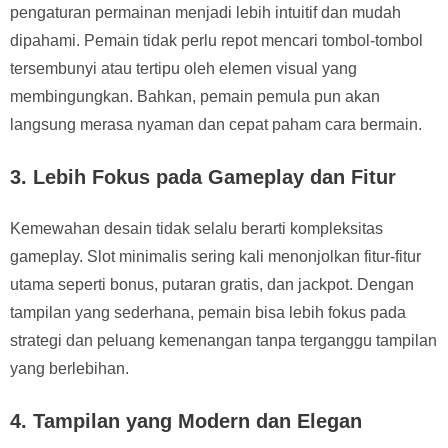
pengaturan permainan menjadi lebih intuitif dan mudah
dipahami. Pemain tidak perlu repot mencari tombol-tombol
tersembunyi atau tertipu oleh elemen visual yang
membingungkan. Bahkan, pemain pemula pun akan
langsung merasa nyaman dan cepat paham cara bermain.
3. Lebih Fokus pada Gameplay dan Fitur
Kemewahan desain tidak selalu berarti kompleksitas
gameplay. Slot minimalis sering kali menonjolkan fitur-fitur
utama seperti bonus, putaran gratis, dan jackpot. Dengan
tampilan yang sederhana, pemain bisa lebih fokus pada
strategi dan peluang kemenangan tanpa terganggu tampilan
yang berlebihan.
4. Tampilan yang Modern dan Elegan