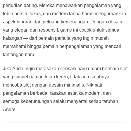
perjudian daring. Mereka menawarkan pengalaman yang
lebih bersih, fokus, dan modern tanpa harus mengorbankan
aspek hiburan dan peluang kemenangan. Dengan desain
yang elegan dan responsif, game ini cocok untuk semua
kalangan — dari pemain pemula yang ingin mudah
memahami hingga pemain berpengalaman yang mencari
tantangan baru.
Jika Anda ingin merasakan sensasi baru dalam bermain slot
yang simpel namun tetap keren, tidak ada salahnya
mencoba slot dengan desain minimalis. Nikmati
pengalaman berbeda, rasakan estetika modern, dan
semoga keberuntungan selalu menyertai setiap taruhan
Anda!