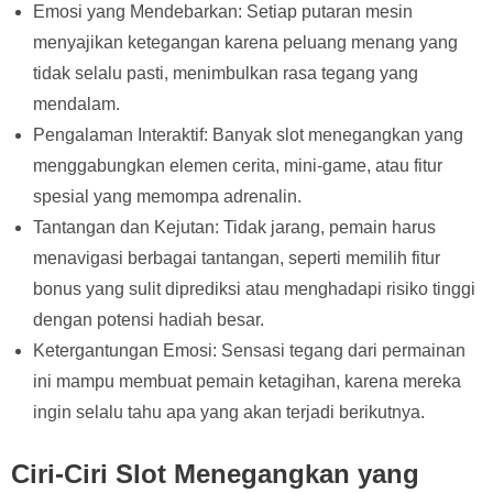
Emosi yang Mendebarkan: Setiap putaran mesin
menyajikan ketegangan karena peluang menang yang
tidak selalu pasti, menimbulkan rasa tegang yang
mendalam.
Pengalaman Interaktif: Banyak slot menegangkan yang
menggabungkan elemen cerita, mini-game, atau fitur
spesial yang memompa adrenalin.
Tantangan dan Kejutan: Tidak jarang, pemain harus
menavigasi berbagai tantangan, seperti memilih fitur
bonus yang sulit diprediksi atau menghadapi risiko tinggi
dengan potensi hadiah besar.
Ketergantungan Emosi: Sensasi tegang dari permainan
ini mampu membuat pemain ketagihan, karena mereka
ingin selalu tahu apa yang akan terjadi berikutnya.
Ciri-Ciri Slot Menegangkan yang