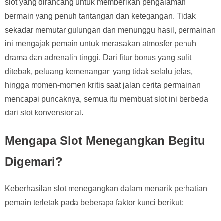
slot yang dirancang untuk memberikan pengalaman
bermain yang penuh tantangan dan ketegangan. Tidak
sekadar memutar gulungan dan menunggu hasil, permainan
ini mengajak pemain untuk merasakan atmosfer penuh
drama dan adrenalin tinggi. Dari fitur bonus yang sulit
ditebak, peluang kemenangan yang tidak selalu jelas,
hingga momen-momen kritis saat jalan cerita permainan
mencapai puncaknya, semua itu membuat slot ini berbeda
dari slot konvensional.
Mengapa Slot Menegangkan Begitu
Digemari?
Keberhasilan slot menegangkan dalam menarik perhatian
pemain terletak pada beberapa faktor kunci berikut: