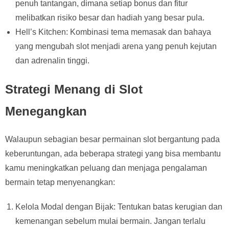
penuh tantangan, dimana setiap bonus dan fitur
melibatkan risiko besar dan hadiah yang besar pula.
Hell’s Kitchen: Kombinasi tema memasak dan bahaya
yang mengubah slot menjadi arena yang penuh kejutan
dan adrenalin tinggi.
Strategi Menang di Slot
Menegangkan
Walaupun sebagian besar permainan slot bergantung pada
keberuntungan, ada beberapa strategi yang bisa membantu
kamu meningkatkan peluang dan menjaga pengalaman
bermain tetap menyenangkan:
Kelola Modal dengan Bijak: Tentukan batas kerugian dan
kemenangan sebelum mulai bermain. Jangan terlalu