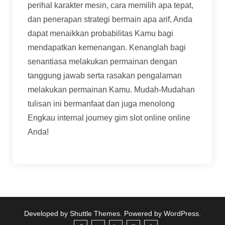
perihal karakter mesin, cara memilih apa tepat,
dan penerapan strategi bermain apa arif, Anda
dapat menaikkan probabilitas Kamu bagi
mendapatkan kemenangan. Kenanglah bagi
senantiasa melakukan permainan dengan
tanggung jawab serta rasakan pengalaman
melakukan permainan Kamu. Mudah-Mudahan
tulisan ini bermanfaat dan juga menolong
Engkau internal journey gim slot online online
Anda!
Developed by
Shuttle Themes
. Powered by
WordPress
.