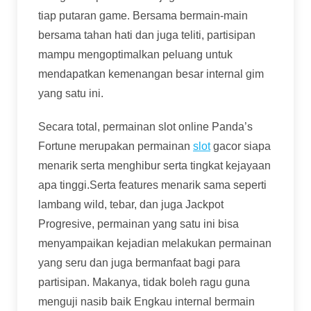
tiap putaran game. Bersama bermain-main
bersama tahan hati dan juga teliti, partisipan
mampu mengoptimalkan peluang untuk
mendapatkan kemenangan besar internal gim
yang satu ini.
Secara total, permainan slot online Panda’s
Fortune merupakan permainan
slot
gacor siapa
menarik serta menghibur serta tingkat kejayaan
apa tinggi.Serta features menarik sama seperti
lambang wild, tebar, dan juga Jackpot
Progresive, permainan yang satu ini bisa
menyampaikan kejadian melakukan permainan
yang seru dan juga bermanfaat bagi para
partisipan. Makanya, tidak boleh ragu guna
menguji nasib baik Engkau internal bermain