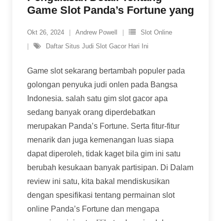
Game Slot Panda’s Fortune yang
Okt 26, 2024
Andrew Powell
Slot Online
Daftar Situs Judi Slot Gacor Hari Ini
Game slot sekarang bertambah populer pada
golongan penyuka judi onlen pada Bangsa
Indonesia. salah satu gim slot gacor apa
sedang banyak orang diperdebatkan
merupakan Panda’s Fortune. Serta fitur-fitur
menarik dan juga kemenangan luas siapa
dapat diperoleh, tidak kaget bila gim ini satu
berubah kesukaan banyak partisipan. Di Dalam
review ini satu, kita bakal mendiskusikan
dengan spesifikasi tentang permainan slot
online Panda’s Fortune dan mengapa