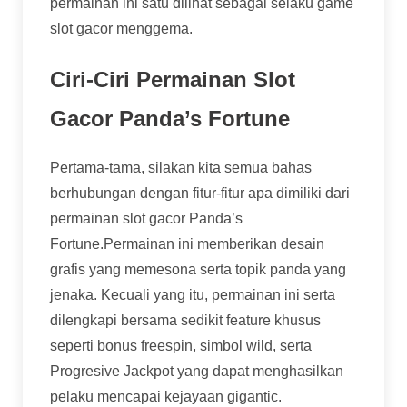
permainan ini satu dilihat sebagai selaku game
slot gacor menggema.
Ciri-Ciri Permainan Slot
Gacor Panda’s Fortune
Pertama-tama, silakan kita semua bahas
berhubungan dengan fitur-fitur apa dimiliki dari
permainan slot gacor Panda’s
Fortune.Permainan ini memberikan desain
grafis yang memesona serta topik panda yang
jenaka. Kecuali yang itu, permainan ini serta
dilengkapi bersama sedikit feature khusus
seperti bonus freespin, simbol wild, serta
Progresive Jackpot yang dapat menghasilkan
pelaku mencapai kejayaan gigantic.