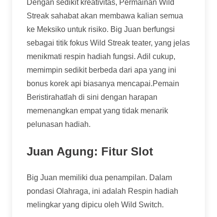
Dengan sedikit kreativitas, Permainan Wild
Streak sahabat akan membawa kalian semua
ke Meksiko untuk risiko. Big Juan berfungsi
sebagai titik fokus Wild Streak teater, yang jelas
menikmati respin hadiah fungsi. Adil cukup,
memimpin sedikit berbeda dari apa yang ini
bonus korek api biasanya mencapai.Pemain
Beristirahatlah di sini dengan harapan
memenangkan empat yang tidak menarik
pelunasan hadiah.
Juan Agung: Fitur Slot
Big Juan memiliki dua penampilan. Dalam
pondasi Olahraga, ini adalah Respin hadiah
melingkar yang dipicu oleh Wild Switch.