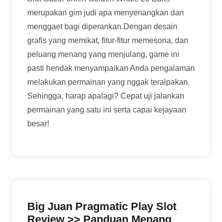
merupakan gim judi apa menyenangkan dan
menggaet bagi diperankan.Dengan desain
grafis yang memikat, fitur-fitur memesona, dan
peluang menang yang menjulang, game ini
pasti hendak menyampaikan Anda pengalaman
melakukan permainan yang nggak teralpakan.
Sehingga, harap apalagi? Cepat uji jalankan
permainan yang satu ini serta capai kejayaan
besar!
Big Juan Pragmatic Play Slot
Review >> Panduan Menang