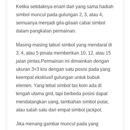
Ketika setidaknya enam dari yang sama hadiah
simbol muncul pada gulungan 2, 3, atau 4,
semuanya menjadi gila-gilaan cabai simbol
dalam pangkalan permainan.
Masing-masing taburi simbol yang mendarat di
3, 4, atau 5 pinata memberikan 10, 12, atau 15
jalan pintas.Permainan ini dimainkan dengan
ukuran 3×3 kisi dengan satu posisi pada yang
keempat eksklusif gulungan untuk bubuk
elemen. Yang tebal simbol tas koin ada di
tengah utama grid, tapi berbeda posisi dapat
mendatangkan uang, tambahan simbol putar,
atau salah satu dari empat simbol jackpot.
Jika menang gambar muncul pada yang