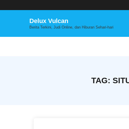
Skip
to
content
Delux Vulcan
Berita Terkini, Judi Online, dan Hiburan Sehari-hari
TAG:
SIT