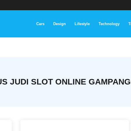
Cars
Design
Lifestyle
Technology
T
US JUDI SLOT ONLINE GAMPAN