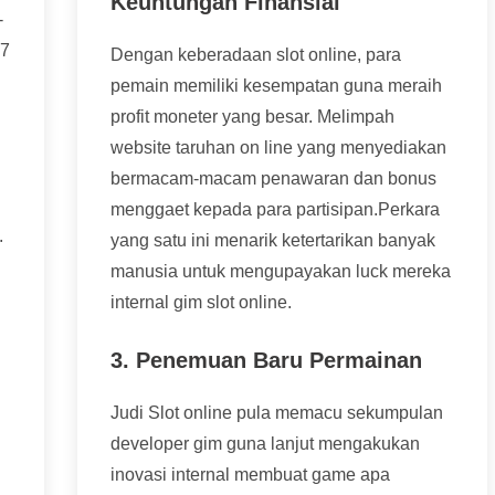
Keuntungan Finansial
-
×7
Dengan keberadaan slot online, para
pemain memiliki kesempatan guna meraih
profit moneter yang besar. Melimpah
website taruhan on line yang menyediakan
bermacam-macam penawaran dan bonus
menggaet kepada para partisipan.Perkara
.
yang satu ini menarik ketertarikan banyak
manusia untuk mengupayakan luck mereka
internal gim slot online.
3. Penemuan Baru Permainan
Judi Slot online pula memacu sekumpulan
developer gim guna lanjut mengakukan
inovasi internal membuat game apa