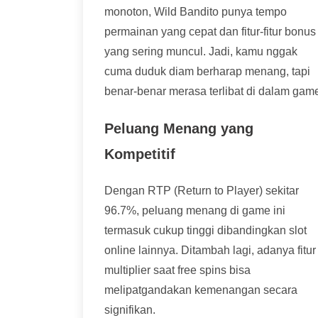
monoton, Wild Bandito punya tempo
permainan yang cepat dan fitur-fitur bonus
yang sering muncul. Jadi, kamu nggak
cuma duduk diam berharap menang, tapi
benar-benar merasa terlibat di dalam gam
Peluang Menang yang
Kompetitif
Dengan RTP (Return to Player) sekitar
96.7%, peluang menang di game ini
termasuk cukup tinggi dibandingkan slot
online lainnya. Ditambah lagi, adanya fitur
multiplier saat free spins bisa
melipatgandakan kemenangan secara
signifikan.