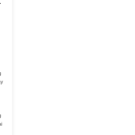
r
g
ay
g
ai