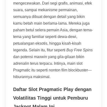
mengecewakan. Dari segi grafis, animasi, efek
suara, sampai mekanisme permainan,
semuanya dibuat dengan detail yang bikin
kamu betah main berlama-lama. Mereka juga
paham betul selera pemain Asia, dengan tema-
tema yang familiar seperti dewa-dewi,
petualangan eksotis, hingga kisah-kisah
legenda. Selain itu, fitur seperti
Buy Free Spins
dan potensi maxwin yang gila-gilaan bikin
adrenalin terus terpacu. Intinya, main slot
Pragmatic itu seperti nonton film blockbuster—
hiburannya maksimal.
Daftar Slot Pragmatic Play dengan
Volatilitas Tinggi untuk Pemburu
Jackpot Malam Ini