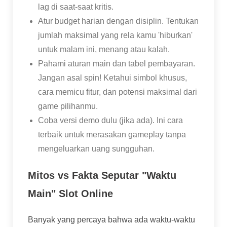
lag di saat-saat kritis.
Atur budget harian dengan disiplin. Tentukan
jumlah maksimal yang rela kamu 'hiburkan'
untuk malam ini, menang atau kalah.
Pahami aturan main dan tabel pembayaran.
Jangan asal spin! Ketahui simbol khusus,
cara memicu fitur, dan potensi maksimal dari
game pilihanmu.
Coba versi demo dulu (jika ada). Ini cara
terbaik untuk merasakan gameplay tanpa
mengeluarkan uang sungguhan.
Mitos vs Fakta Seputar "Waktu
Main" Slot Online
Banyak yang percaya bahwa ada waktu-waktu