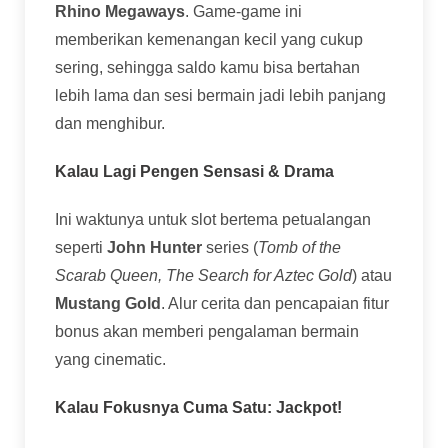
Rhino Megaways
. Game-game ini
memberikan kemenangan kecil yang cukup
sering, sehingga saldo kamu bisa bertahan
lebih lama dan sesi bermain jadi lebih panjang
dan menghibur.
Kalau Lagi Pengen Sensasi & Drama
Ini waktunya untuk slot bertema petualangan
seperti
John Hunter
series (
Tomb of the
Scarab Queen, The Search for Aztec Gold
) atau
Mustang Gold
. Alur cerita dan pencapaian fitur
bonus akan memberi pengalaman bermain
yang cinematic.
Kalau Fokusnya Cuma Satu: Jackpot!