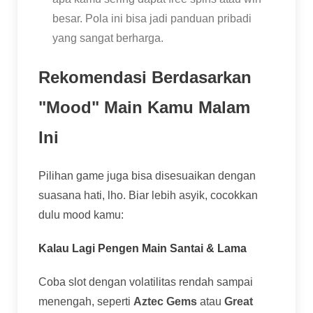
besar. Pola ini bisa jadi panduan pribadi
yang sangat berharga.
Rekomendasi Berdasarkan
"Mood" Main Kamu Malam
Ini
Pilihan game juga bisa disesuaikan dengan
suasana hati, lho. Biar lebih asyik, cocokkan
dulu mood kamu:
Kalau Lagi Pengen Main Santai & Lama
Coba slot dengan volatilitas rendah sampai
menengah, seperti
Aztec Gems
atau
Great