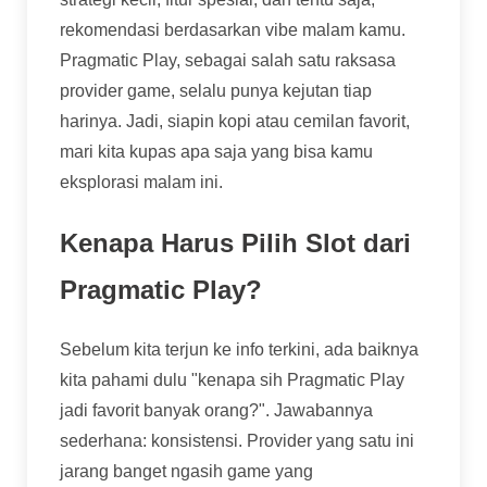
rekomendasi berdasarkan vibe malam kamu.
Pragmatic Play, sebagai salah satu raksasa
provider game, selalu punya kejutan tiap
harinya. Jadi, siapin kopi atau cemilan favorit,
mari kita kupas apa saja yang bisa kamu
eksplorasi malam ini.
Kenapa Harus Pilih Slot dari
Pragmatic Play?
Sebelum kita terjun ke info terkini, ada baiknya
kita pahami dulu "kenapa sih Pragmatic Play
jadi favorit banyak orang?". Jawabannya
sederhana: konsistensi. Provider yang satu ini
jarang banget ngasih game yang