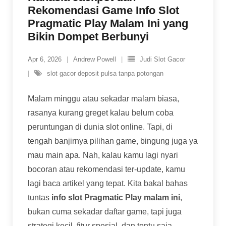
Rekomendasi Game Info Slot
Pragmatic Play Malam Ini yang
Bikin Dompet Berbunyi
Apr 6, 2026
Andrew Powell
Judi Slot Gacor
slot gacor deposit pulsa tanpa potongan
Malam minggu atau sekadar malam biasa,
rasanya kurang greget kalau belum coba
peruntungan di dunia slot online. Tapi, di
tengah banjirnya pilihan game, bingung juga ya
mau main apa. Nah, kalau kamu lagi nyari
bocoran atau rekomendasi ter-update, kamu
lagi baca artikel yang tepat. Kita bakal bahas
tuntas
info slot Pragmatic Play malam ini
,
bukan cuma sekadar daftar game, tapi juga
strategi kecil, fitur spesial, dan tentu saja,