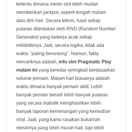
tertentu dimana mesin slot lebih mudah
memberikan jackpot, seperti tengah malam
atau dini hari. Secara teknis, hasil setiap
putaran ditentukan oleh RNG (Random Number
Generator) yang bekerja acak setiap
milidetiknya. Jadi, secara logika, tidak ada
waktu "paling beruntung". Namun, fakta
menariknya adalah,
info slot Pragmatic Play
malam ini
yang beredar seringkali berdasarkan
volume pemain. Malam hari biasanya adalah
waktu dimana banyak pemain aktif. Lebih
banyak pemain berarti lebih banyak putaran,
yang secara statistik menghasilkan lebih
banyak laporan kemenangan yang kemudian
viral. Jadi, yang kamu rasakan bukanlah
mesinnya yang lebih murah hati, tapi lebih