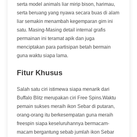
serta model animals liar mirip bison, harimau,
serta beruang yang nyawa secara buas di alam
liar semakin menambah kegemparan gim ini
satu. Masing-Masing detail internal grafis
permainan ini teramat apik dan juga
menciptakan para partisipan betah bermain
guna waktu siapa lama.
Fitur Khusus
Salah satu ciri istimewa siapa menarik dari
Buffalo Blitz merupakan ciri Free Spins.Waktu
pemain sukses meraih ikon Sebar di putaran,
orang-orang itu berkesempatan guna meraih
freespin siapa keseluruhannya bermacam-
macam bergantung sebab jumlah ikon Sebar