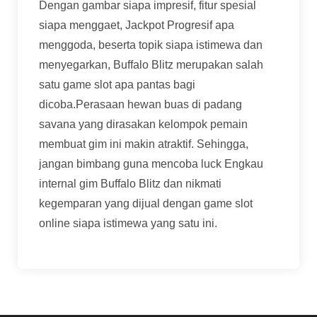
Dengan gambar siapa impresif, fitur spesial
siapa menggaet, Jackpot Progresif apa
menggoda, beserta topik siapa istimewa dan
menyegarkan, Buffalo Blitz merupakan salah
satu game slot apa pantas bagi
dicoba.Perasaan hewan buas di padang
savana yang dirasakan kelompok pemain
membuat gim ini makin atraktif. Sehingga,
jangan bimbang guna mencoba luck Engkau
internal gim Buffalo Blitz dan nikmati
kegemparan yang dijual dengan game slot
online siapa istimewa yang satu ini.