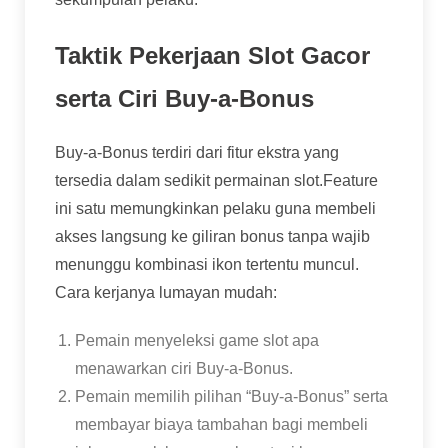
Taktik Pekerjaan Slot Gacor
serta Ciri Buy-a-Bonus
Buy-a-Bonus terdiri dari fitur ekstra yang
tersedia dalam sedikit permainan slot.Feature
ini satu memungkinkan pelaku guna membeli
akses langsung ke giliran bonus tanpa wajib
menunggu kombinasi ikon tertentu muncul.
Cara kerjanya lumayan mudah:
Pemain menyeleksi game slot apa
menawarkan ciri Buy-a-Bonus.
Pemain memilih pilihan “Buy-a-Bonus” serta
membayar biaya tambahan bagi membeli