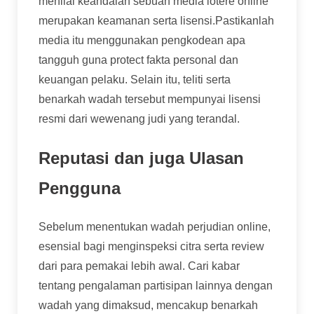
menilai keandalan sebuah media lotere online
merupakan keamanan serta lisensi.Pastikanlah
media itu menggunakan pengkodean apa
tangguh guna protect fakta personal dan
keuangan pelaku. Selain itu, teliti serta
benarkah wadah tersebut mempunyai lisensi
resmi dari wewenang judi yang terandal.
Reputasi dan juga Ulasan
Pengguna
Sebelum menentukan wadah perjudian online,
esensial bagi menginspeksi citra serta review
dari para pemakai lebih awal. Cari kabar
tentang pengalaman partisipan lainnya dengan
wadah yang dimaksud, mencakup benarkah