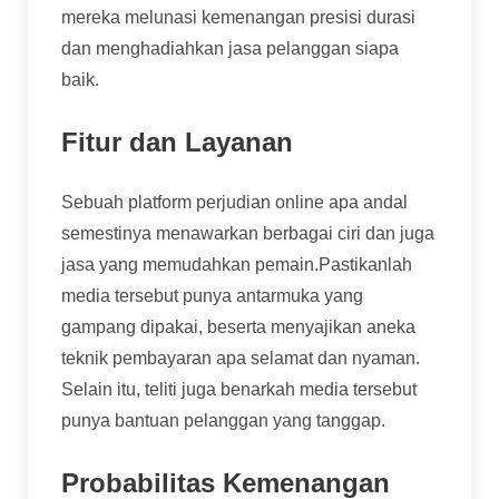
mereka melunasi kemenangan presisi durasi
dan menghadiahkan jasa pelanggan siapa
baik.
Fitur dan Layanan
Sebuah platform perjudian online apa andal
semestinya menawarkan berbagai ciri dan juga
jasa yang memudahkan pemain.Pastikanlah
media tersebut punya antarmuka yang
gampang dipakai, beserta menyajikan aneka
teknik pembayaran apa selamat dan nyaman.
Selain itu, teliti juga benarkah media tersebut
punya bantuan pelanggan yang tanggap.
Probabilitas Kemenangan