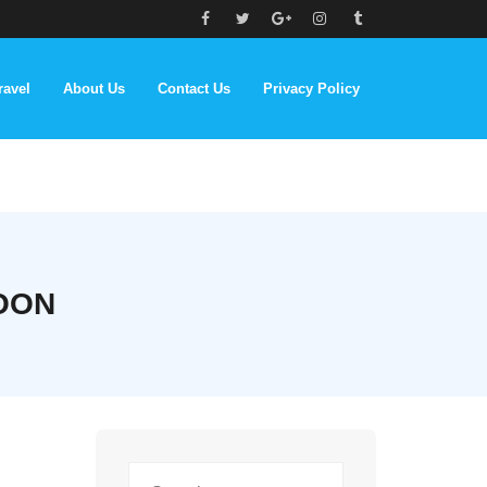
ravel
About Us
Contact Us
Privacy Policy
OON