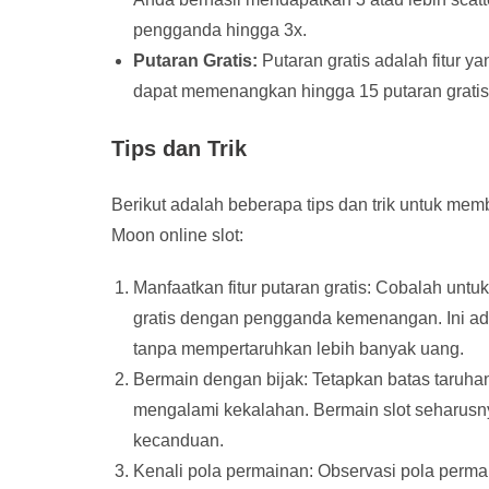
pengganda hingga 3x.
Putaran Gratis:
Putaran gratis adalah fitur y
dapat memenangkan hingga 15 putaran grati
Tips dan Trik
Berikut adalah beberapa tips dan trik untuk m
Moon online slot:
Manfaatkan fitur putaran gratis: Cobalah unt
gratis dengan pengganda kemenangan. Ini a
tanpa mempertaruhkan lebih banyak uang.
Bermain dengan bijak: Tetapkan batas taruha
mengalami kekalahan. Bermain slot seharu
kecanduan.
Kenali pola permainan: Observasi pola perma