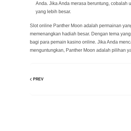
Anda. Jika Anda merasa beruntung, cobalah
yang lebih besar.
Slot online Panther Moon adalah permainan yang
memenangkan hadiah besar. Dengan tema yang men
bagi para pemain kasino online. Jika Anda me
menguntungkan, Panther Moon adalah pilihan ya
PREV