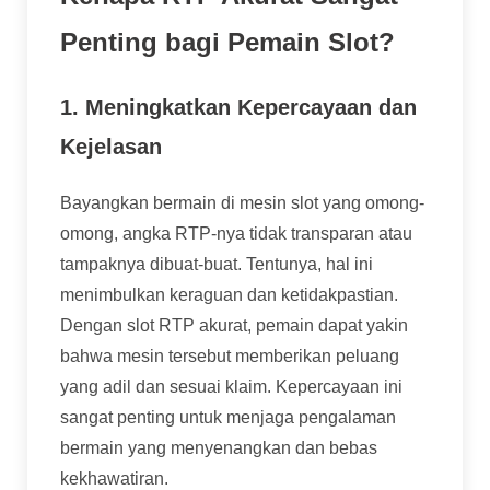
Penting bagi Pemain Slot?
1. Meningkatkan Kepercayaan dan
Kejelasan
Bayangkan bermain di mesin slot yang omong-
omong, angka RTP-nya tidak transparan atau
tampaknya dibuat-buat. Tentunya, hal ini
menimbulkan keraguan dan ketidakpastian.
Dengan slot RTP akurat, pemain dapat yakin
bahwa mesin tersebut memberikan peluang
yang adil dan sesuai klaim. Kepercayaan ini
sangat penting untuk menjaga pengalaman
bermain yang menyenangkan dan bebas
kekhawatiran.