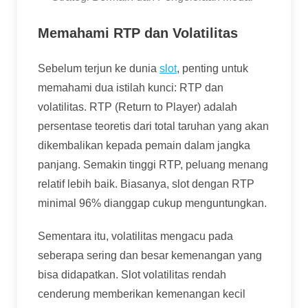
Memahami RTP dan Volatilitas
Sebelum terjun ke dunia
slot
, penting untuk
memahami dua istilah kunci: RTP dan
volatilitas. RTP (Return to Player) adalah
persentase teoretis dari total taruhan yang akan
dikembalikan kepada pemain dalam jangka
panjang. Semakin tinggi RTP, peluang menang
relatif lebih baik. Biasanya, slot dengan RTP
minimal 96% dianggap cukup menguntungkan.
Sementara itu, volatilitas mengacu pada
seberapa sering dan besar kemenangan yang
bisa didapatkan. Slot volatilitas rendah
cenderung memberikan kemenangan kecil