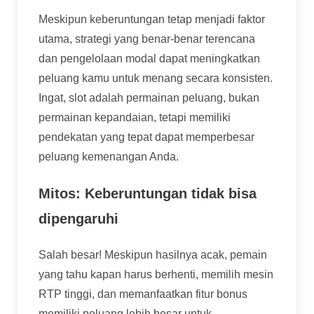
Meskipun keberuntungan tetap menjadi faktor
utama, strategi yang benar-benar terencana
dan pengelolaan modal dapat meningkatkan
peluang kamu untuk menang secara konsisten.
Ingat, slot adalah permainan peluang, bukan
permainan kepandaian, tetapi memiliki
pendekatan yang tepat dapat memperbesar
peluang kemenangan Anda.
Mitos: Keberuntungan tidak bisa
dipengaruhi
Salah besar! Meskipun hasilnya acak, pemain
yang tahu kapan harus berhenti, memilih mesin
RTP tinggi, dan memanfaatkan fitur bonus
memiliki peluang lebih besar untuk