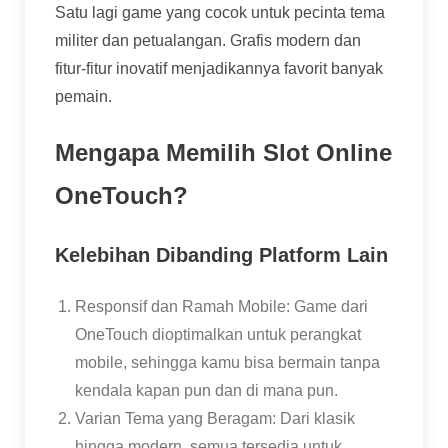
Satu lagi game yang cocok untuk pecinta tema
militer dan petualangan. Grafis modern dan
fitur-fitur inovatif menjadikannya favorit banyak
pemain.
Mengapa Memilih Slot Online
OneTouch?
Kelebihan Dibanding Platform Lain
Responsif dan Ramah Mobile: Game dari
OneTouch dioptimalkan untuk perangkat
mobile, sehingga kamu bisa bermain tanpa
kendala kapan pun dan di mana pun.
Varian Tema yang Beragam: Dari klasik
hingga modern, semua tersedia untuk