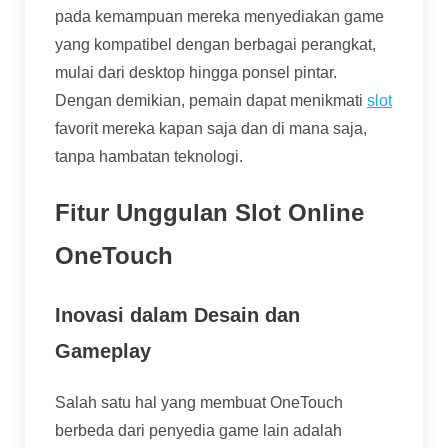
pada kemampuan mereka menyediakan game
yang kompatibel dengan berbagai perangkat,
mulai dari desktop hingga ponsel pintar.
Dengan demikian, pemain dapat menikmati
slot
favorit mereka kapan saja dan di mana saja,
tanpa hambatan teknologi.
Fitur Unggulan Slot Online
OneTouch
Inovasi dalam Desain dan
Gameplay
Salah satu hal yang membuat OneTouch
berbeda dari penyedia game lain adalah