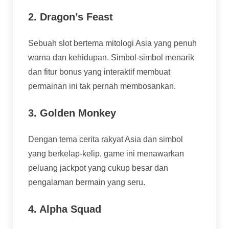
2. Dragon’s Feast
Sebuah slot bertema mitologi Asia yang penuh
warna dan kehidupan. Simbol-simbol menarik
dan fitur bonus yang interaktif membuat
permainan ini tak pernah membosankan.
3. Golden Monkey
Dengan tema cerita rakyat Asia dan simbol
yang berkelap-kelip, game ini menawarkan
peluang jackpot yang cukup besar dan
pengalaman bermain yang seru.
4. Alpha Squad