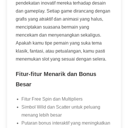
pendekatan inovatif mereka terhadap desain
dan gameplay. Setiap game dirancang dengan
grafis yang atraktif dan animasi yang halus,
menciptakan suasana bermain yang
mencekam dan menyenangkan sekaligus.
Apakah kamu tipe pemain yang suka tema
klasik, fantasi, atau petualangan, kamu pasti
menemukan slot yang sesuai dengan selera.
Fitur-fitur Menarik dan Bonus
Besar
Fitur Free Spin dan Multipliers
Simbol Wild dan Scatter untuk peluang
menang lebih besar
Putaran bonus interaktif yang meningkatkan