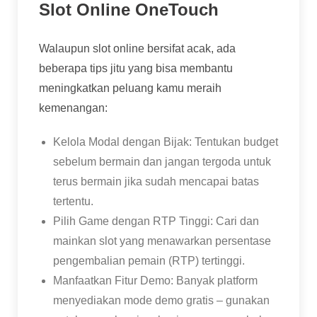
Slot Online OneTouch
Walaupun slot online bersifat acak, ada
beberapa tips jitu yang bisa membantu
meningkatkan peluang kamu meraih
kemenangan:
Kelola Modal dengan Bijak: Tentukan budget
sebelum bermain dan jangan tergoda untuk
terus bermain jika sudah mencapai batas
tertentu.
Pilih Game dengan RTP Tinggi: Cari dan
mainkan slot yang menawarkan persentase
pengembalian pemain (RTP) tertinggi.
Manfaatkan Fitur Demo: Banyak platform
menyediakan mode demo gratis – gunakan