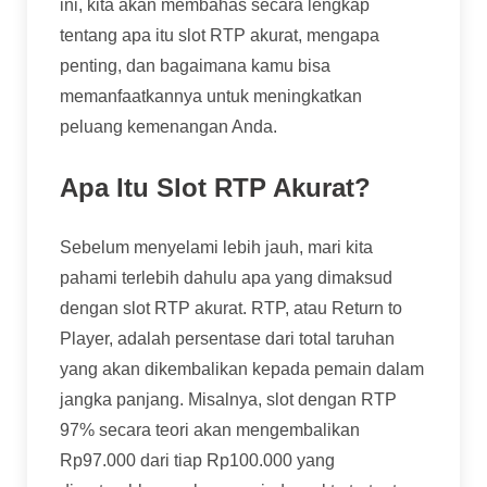
ini, kita akan membahas secara lengkap
tentang apa itu slot RTP akurat, mengapa
penting, dan bagaimana kamu bisa
memanfaatkannya untuk meningkatkan
peluang kemenangan Anda.
Apa Itu Slot RTP Akurat?
Sebelum menyelami lebih jauh, mari kita
pahami terlebih dahulu apa yang dimaksud
dengan slot RTP akurat. RTP, atau Return to
Player, adalah persentase dari total taruhan
yang akan dikembalikan kepada pemain dalam
jangka panjang. Misalnya, slot dengan RTP
97% secara teori akan mengembalikan
Rp97.000 dari tiap Rp100.000 yang