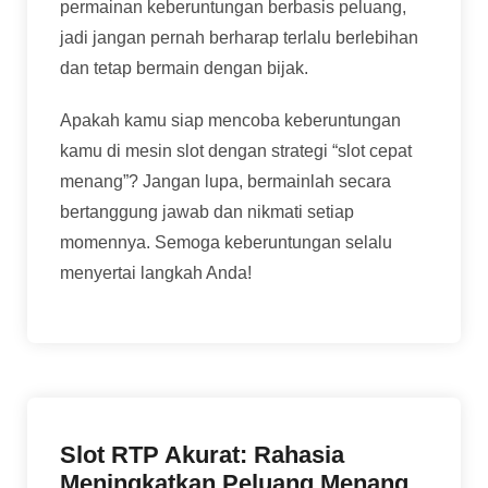
permainan keberuntungan berbasis peluang,
jadi jangan pernah berharap terlalu berlebihan
dan tetap bermain dengan bijak.
Apakah kamu siap mencoba keberuntungan
kamu di mesin slot dengan strategi “slot cepat
menang”? Jangan lupa, bermainlah secara
bertanggung jawab dan nikmati setiap
momennya. Semoga keberuntungan selalu
menyertai langkah Anda!
Slot RTP Akurat: Rahasia
Meningkatkan Peluang Menang